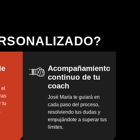
ERSONALIZADO?
de
Acompañamiento
continuo de tu
coach
 el
ras
José María te guiará en
 tu
cada paso del proceso,
.
resolviendo tus dudas y
empujándote a superar tus
límites.