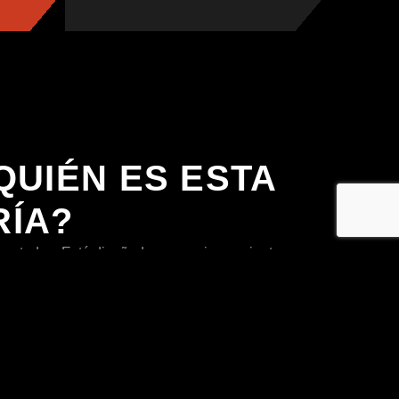
QUIÉN ES ESTA
RÍA?
ra todos. Está diseñado para quienes sienten que
e tomarse en serio su bienestar físico y mental. Si
rometerte contigo mismo, aquí encontrarás una guía
tante y un entrenamiento adaptado a tus
ue buscan un cambio físico real