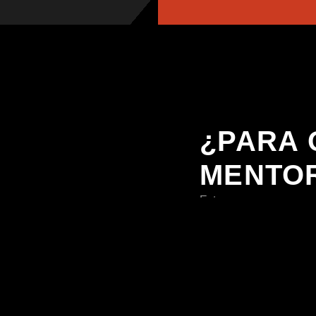
¿PARA 
MENTO
Este programa no es pa
ha llegado el momento d
estás dispuesto a comp
firme, motivación cons
necesidades reales.
Personas q