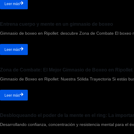
Leer más
Entrena cuerpo y mente en un gimnasio de boxeo
Gimnasio de boxeo en Ripollet: descubre Zona de Combate El boxeo no
Leer más
Zona de Combate: El Mejor Gimnasio de Boxeo en Ripollet
Gimnasio de Boxeo en Ripollet: Nuestra Sólida Trayectoria Si estás bu
Leer más
Desbloqueando el poder de la mente en el ring: La importa
Desarrollando confianza, concentración y resistencia mental para el é