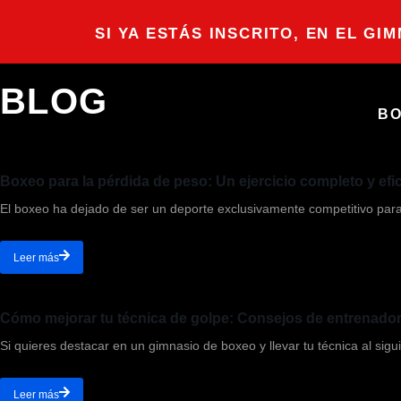
SI YA ESTÁS INSCRITO, EN EL GI
BLOG
B
Boxeo para la pérdida de peso: Un ejercicio completo y efi
El boxeo ha dejado de ser un deporte exclusivamente competitivo para
Leer más
Cómo mejorar tu técnica de golpe: Consejos de entrenadore
Si quieres destacar en un gimnasio de boxeo y llevar tu técnica al sigui
Leer más