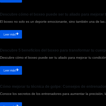
Descubre cómo el boxeo puede ser tu aliado para mejorar t
El boxeo no solo es un deporte emocionante, sino también una de las a
Leer más
Descubre 5 beneficios del boxeo para transformar tu cuerp
Descubre cómo el boxeo puede ser tu aliado para mejorar tu condición 
Leer más
Cómo mejorar tu técnica de golpe: Consejos de entrenadore
Conoce los secretos de los entrenadores para aumentar la precisión, la 