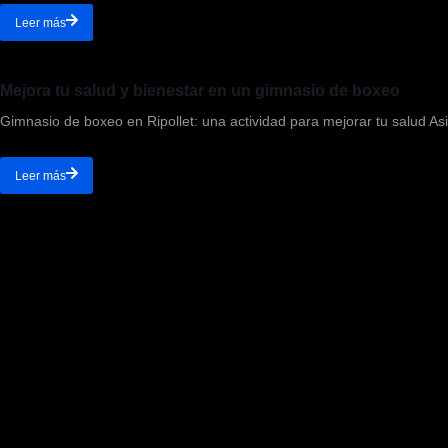
Leer más
Mejora tu salud y bienestar en un gimnasio de boxeo
Gimnasio de boxeo en Ripollet: una actividad para mejorar tu salud Asi
Leer más