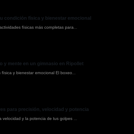
u condición física y bienestar emocional
ctividades físicas más completas para...
o y mente en un gimnasio en Ripollet
física y bienestar emocional El boxeo...
s para precisión, velocidad y potencia
velocidad y la potencia de tus golpes ...