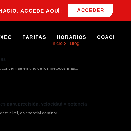
ACCEDER
MNASIO, ACCEDE AQUÍ:
OXEO
TARIFAS
HORARIOS
COACH
Inicio
Blog
caz
 convertirse en uno de los métodos más...
s para precisión, velocidad y potencia
ente nivel, es esencial dominar...