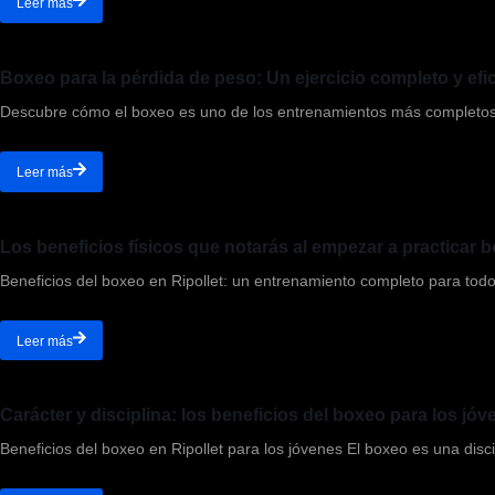
Leer más
Boxeo para la pérdida de peso: Un ejercicio completo y efi
Descubre cómo el boxeo es uno de los entrenamientos más completos p
Leer más
Los beneficios físicos que notarás al empezar a practicar 
Beneficios del boxeo en Ripollet: un entrenamiento completo para todo 
Leer más
Carácter y disciplina: los beneficios del boxeo para los jó
Beneficios del boxeo en Ripollet para los jóvenes El boxeo es una disci