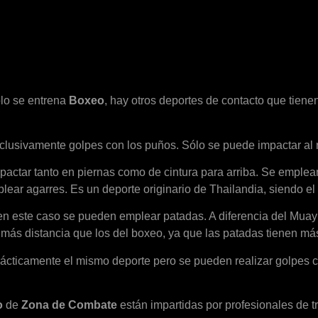
olo se entrena
Boxeo
, hay otros deportes de contacto que tiene
usivamente golpes con los puños. Sólo se puede impactar al riv
actar tanto en piernas como de cintura para arriba. Se emplean
ear agarres. Es un deporte originario de Thailandia, siendo el
n este caso se pueden emplear patadas. A diferencia del Muay T
a más distancia que los del boxeo, ya que las patadas tienen m
rácticamente el mismo deporte pero se pueden realizar golpes c
o
de
Zona de Combate
están impartidas por profesionales de t