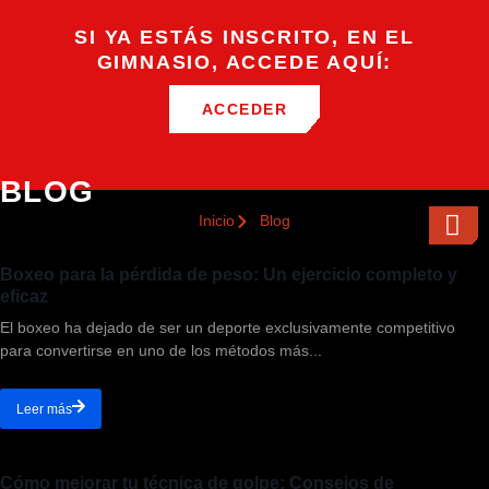
SI YA ESTÁS INSCRITO, EN EL
GIMNASIO, ACCEDE AQUÍ:
ACCEDER
BLOG
Inicio
Blog
Boxeo para la pérdida de peso: Un ejercicio completo y
eficaz
El boxeo ha dejado de ser un deporte exclusivamente competitivo
para convertirse en uno de los métodos más...
Leer más
Cómo mejorar tu técnica de golpe: Consejos de